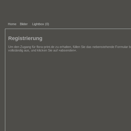
Home
Bilder
Lightbox (
0
)
Registrierung
Um den Zugang für flora-print.de zu erhalten, füllen Sie das nebenstehende Formular bi
vollständig aus, und klicken Sie auf »absenden«.