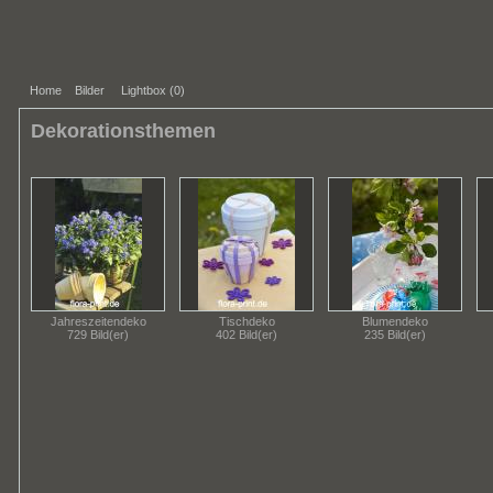
Home
Bilder
Lightbox (
0
)
Dekorationsthemen
Jahreszeitendeko
Tischdeko
Blumendeko
729 Bild(er)
402 Bild(er)
235 Bild(er)