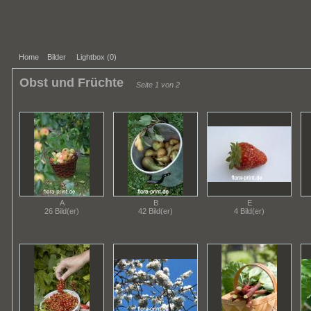
Home
Bilder
Lightbox (
0
)
Obst und Früchte
Seite 1 von 2
A
B
E
26 Bild(er)
42 Bild(er)
4 Bild(er)